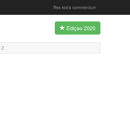
Res extra commercium
Ediçao 2020
Z