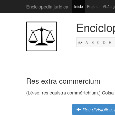
Enciclopedia juridica
Início
Projeto
Visão g
Enciclo
A
B
C
D
E
Res extra commercium
(Lê-se: rés équistra commértchium.) Coisa 
Res divisibiles, 