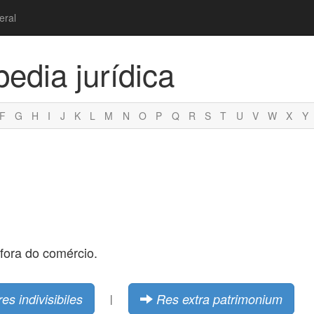
eral
pedia jurídica
F
G
H
I
J
K
L
M
N
O
P
Q
R
S
T
U
V
W
X
Y
fora do comércio.
res indivisibiles
Res extra patrimonium
|