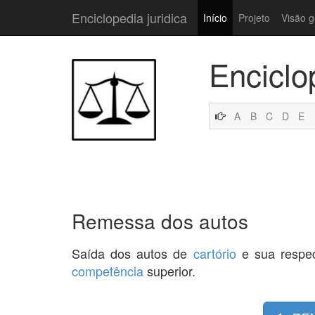
Enciclopedia juridica
Início
Projeto
Visão g
Enciclo
A
B
C
D
E
Remessa dos autos
Saída dos autos de
cartório
e sua respec
competência
superior.