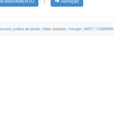
MEMBRAMENTO
Remição
|
cionario juridico de direito
| Mais verbetes :
Intrujão
|
WRIT
|
COMINAR