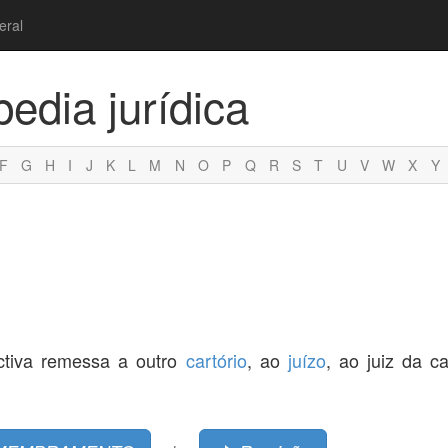
eral
pedia jurídica
F
G
H
I
J
K
L
M
N
O
P
Q
R
S
T
U
V
W
X
Y
tiva remessa a outro
cartório
, ao
juízo
, ao juiz da c