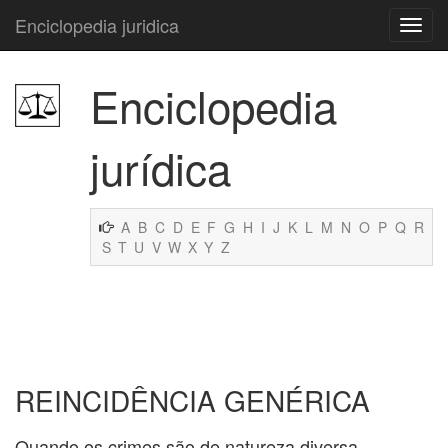
Enciclopedia juridica
Enciclopedia
jurídica
A
B
C
D
E
F
G
H
I
J
K
L
M
N
O
P
Q
R
S
T
U
V
W
X
Y
Z
REINCIDÊNCIA GENÉRICA
Quando os crimes são de natureza diversa.