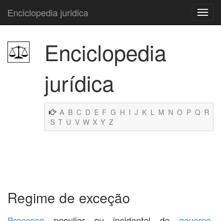
Enciclopedia juridica
Enciclopedia
jurídica
A
B
C
D
E
F
G
H
I
J
K
L
M
N
O
P
Q
R
S
T
U
V
W
X
Y
Z
Regime de exceção
Processo
peculiar ou incidental de
governo
,