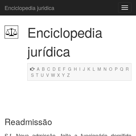
Enciclopedia juridica
Enciclopedia
jurídica
A
B
C
D
E
F
G
H
I
J
K
L
M
N
O
P
Q
R
S
T
U
V
W
X
Y
Z
Readmissão
S.f. Nova admissão, feita a funcionário demitido