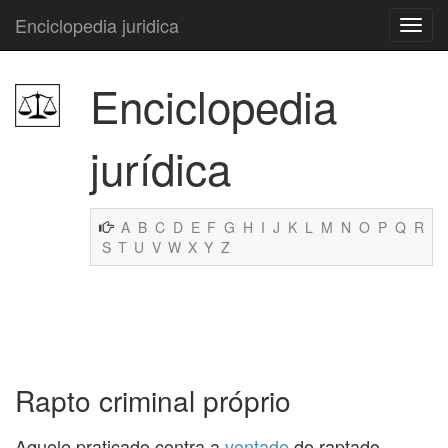
Enciclopedia juridica
Enciclopedia
jurídica
A
B
C
D
E
F
G
H
I
J
K
L
M
N
O
P
Q
R
S
T
U
V
W
X
Y
Z
Rapto criminal próprio
Aquele praticado contra a
vontade
do raptado.