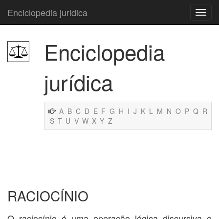
Enciclopedia juridica
Enciclopedia
jurídica
A
B
C
D
E
F
G
H
I
J
K
L
M
N
O
P
Q
R
S
T
U
V
W
X
Y
Z
RACIOCÍNIO
O raciocínio é uma operação lógica discursiva e