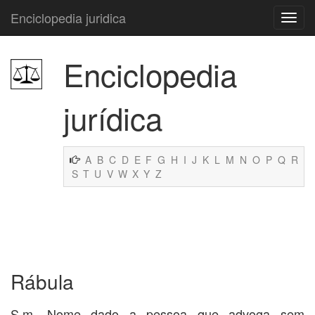
Enciclopedia juridica
Enciclopedia
jurídica
A
B
C
D
E
F
G
H
I
J
K
L
M
N
O
P
Q
R
S
T
U
V
W
X
Y
Z
Rábula
S.m. Nome dado a pessoa que advoga sem