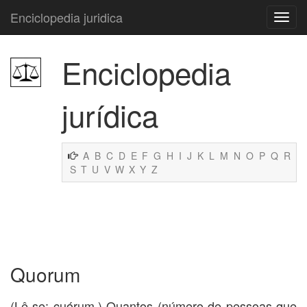
Enciclopedia juridica
Enciclopedia
jurídica
A
B
C
D
E
F
G
H
I
J
K
L
M
N
O
P
Q
R
S
T
U
V
W
X
Y
Z
Quorum
(Lê-se: cuórum.) Quantos (número de pessoas que