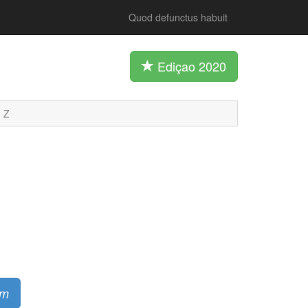
Quod defunctus habuit
Ediçao 2020
Z
um