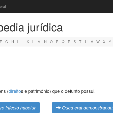
eral
pedia jurídica
F
G
H
I
J
K
L
M
N
O
P
Q
R
S
T
U
V
W
X
Y
ens (
direito
s e patrimônio) que o defunto possui.
pro infecto habetur
Quod erat demonstrand
|