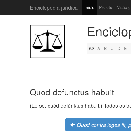
Enciclopedia juridica
Início
Projeto
Visão g
Enciclo
A
B
C
D
E
Quod defunctus habuit
(Lê-se: cuód defúnktus hábuit.) Todos os b
Quod contra leges fit, 