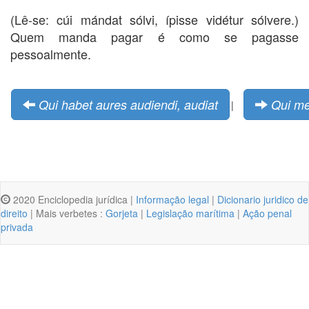
(Lê-se: cúi mándat sólvi, ípisse vidétur sólvere.)
Quem manda pagar é como se pagasse
pessoalmente.
Qui habet aures audiendi, audiat
Qui me
|
2020 Enciclopedia jurídica |
Informação legal
|
Dicionario juridico de
direito
| Mais verbetes :
Gorjeta
|
Legislação marítima
|
Ação penal
privada