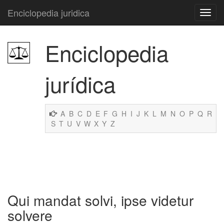
Enciclopedia juridica
Enciclopedia
jurídica
A
B
C
D
E
F
G
H
I
J
K
L
M
N
O
P
Q
R
S
T
U
V
W
X
Y
Z
Qui mandat solvi, ipse videtur
solvere