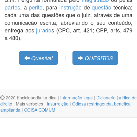
partes
, a
perito
, para
instrução
de
questão
técnica;
cada uma das questões que o juiz, através de uma
comunicação escrita, abreviando o seu conteúdo,
entrega aos
jurado
s (CPC, art. 421; CPP, arts. 479
a 480).
Quesível
QUESITOS
|
2020 Enciclopedia jurídica |
Informação legal
|
Dicionario juridico de
direito
| Mais verbetes :
Insurreição
|
Odiosa restringenda, benefica
amplianda
|
COISA COMUM