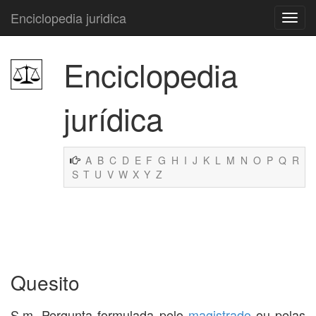
Enciclopedia juridica
Enciclopedia
jurídica
A
B
C
D
E
F
G
H
I
J
K
L
M
N
O
P
Q
R
S
T
U
V
W
X
Y
Z
Quesito
S.m. Pergunta formulada pelo
magistrado
ou pelas