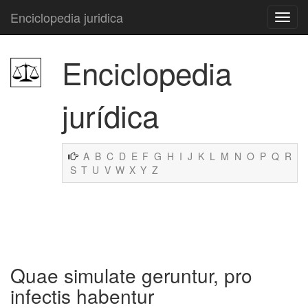
Enciclopedia juridica
Enciclopedia
jurídica
A
B
C
D
E
F
G
H
I
J
K
L
M
N
O
P
Q
R
S
T
U
V
W
X
Y
Z
Quae simulate geruntur, pro
infectis habentur