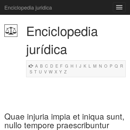
Enciclopedia juridica
Enciclopedia
jurídica
A
B
C
D
E
F
G
H
I
J
K
L
M
N
O
P
Q
R
S
T
U
V
W
X
Y
Z
Quae injuria impia et iniqua sunt,
nullo tempore praescribuntur