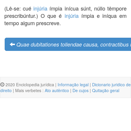
(Lê-se: cué
injúria
ímpia inícua súnt, núllo têmpore
prescribúntur.) O que é
injúria
ímpia e iníqua em
tempo algum prescreve.
Quae dubitationes tollendae causa, contractibus 
2020 Enciclopedia jurídica |
Informação legal
|
Dicionario juridico de
direito
| Mais verbetes :
Ato autêntico
|
De cujos
|
Quitação geral