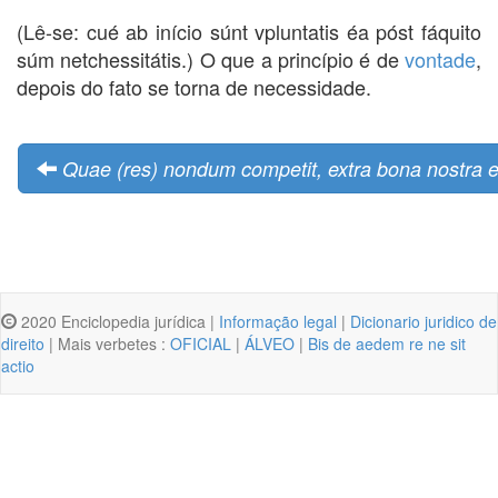
(Lê-se: cué ab início súnt vpluntatis éa póst fáquito
súm netchessitátis.) O que a princípio é de
vontade
,
depois do fato se torna de necessidade.
Quae (res) nondum competit, extra bona nostra e
2020 Enciclopedia jurídica |
Informação legal
|
Dicionario juridico de
direito
| Mais verbetes :
OFICIAL
|
ÁLVEO
|
Bis de aedem re ne sit
actio