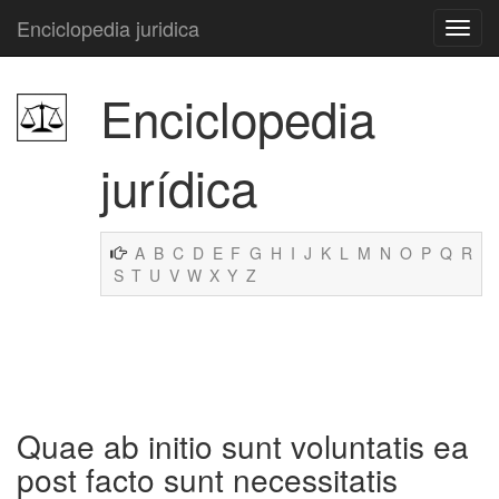
Enciclopedia juridica
Enciclopedia
jurídica
A
B
C
D
E
F
G
H
I
J
K
L
M
N
O
P
Q
R
S
T
U
V
W
X
Y
Z
Quae ab initio sunt voluntatis ea
post facto sunt necessitatis