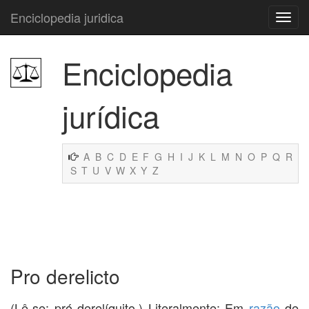
Enciclopedia juridica
Enciclopedia
jurídica
A
B
C
D
E
F
G
H
I
J
K
L
M
N
O
P
Q
R
S
T
U
V
W
X
Y
Z
Pro derelicto
(Lê-se: pró derelíquito.) Literalmente: Em
razão
de