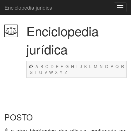
Enciclopedia juridica
Enciclopedia
jurídica
A
B
C
D
E
F
G
H
I
J
K
L
M
N
O
P
Q
R
S
T
U
V
W
X
Y
Z
POSTO
É o grau hierárquico dos oficiais, confirmado em