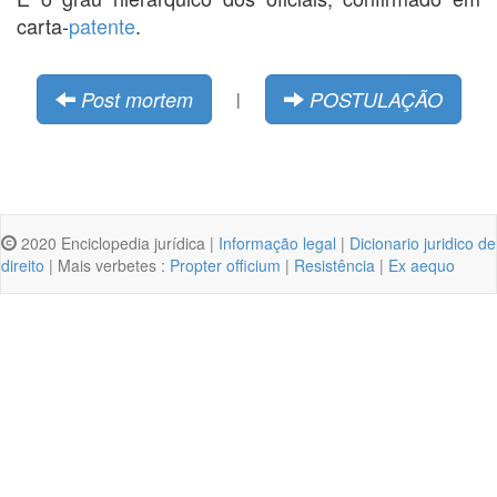
carta-
patente
.
Post mortem
POSTULAÇÃO
|
2020 Enciclopedia jurídica |
Informação legal
|
Dicionario juridico de
direito
| Mais verbetes :
Propter officium
|
Resistência
|
Ex aequo