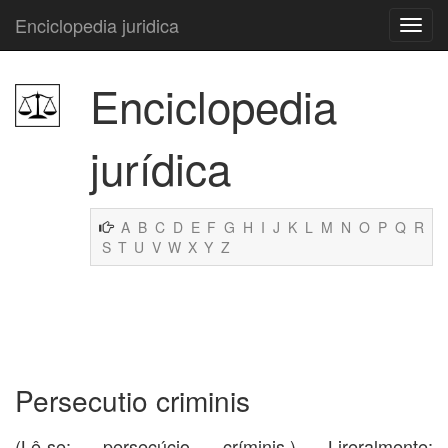
Enciclopedia juridica
Enciclopedia
jurídica
A
B
C
D
E
F
G
H
I
J
K
L
M
N
O
P
Q
R
S
T
U
V
W
X
Y
Z
Persecutio criminis
(Lê-se: persecúcio críminis.) Lireralmente: