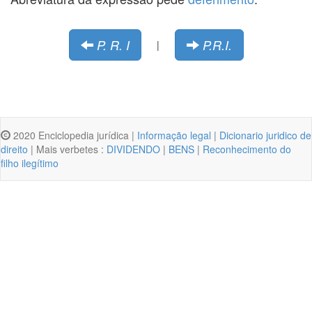
P. R. I
P.R.I.
|
2020 Enciclopedia jurídica |
Informação legal
|
Dicionario juridico de
direito
| Mais verbetes :
DIVIDENDO
|
BENS
|
Reconhecimento do
filho ilegítimo