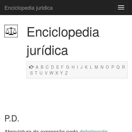
Enciclopedia juridica
Enciclopedia
jurídica
A
B
C
D
E
F
G
H
I
J
K
L
M
N
O
P
Q
R
S
T
U
V
W
X
Y
Z
P.D.
Abreviatura da expressão pede
deferimento
.