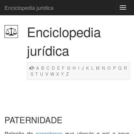
Enciclopedia juridica
Enciclopedia
jurídica
A
B
C
D
E
F
G
H
I
J
K
L
M
N
O
P
Q
R
S
T
U
V
W
X
Y
Z
PATERNIDADE
Relação de
parentesco
que vincula o pai a seus