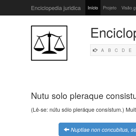
Enciclopedia juridica
Início
Projeto
Visão g
Enciclo
A
B
C
D
E
Nutu solo pleraque consist
(Lê-se: nútu sólo pleráque consístum.) Mui
Nuptiae non concubitus, se