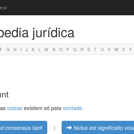
eral
pedia jurídica
F
G
H
I
J
K
L
M
N
O
P
Q
R
S
T
U
V
W
X
Y
unt
tas
coisas
existem só pela
vontade
.
d consensus facit
Nutus est significatio volu
|