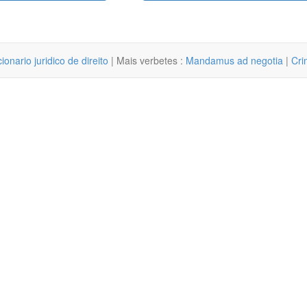
cionario juridico de direito
| Mais verbetes :
Mandamus ad negotia
|
Cri