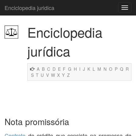
Enciclopedia juridica
Enciclopedia
jurídica
A
B
C
D
E
F
G
H
I
J
K
L
M
N
O
P
Q
R
S
T
U
V
W
X
Y
Z
Nota promissória
Contrato
de crédito que consiste na promessa de