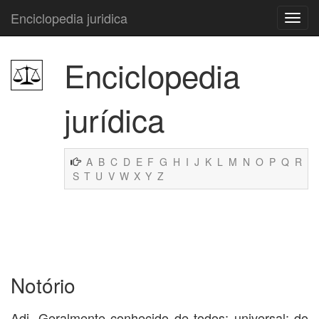
Enciclopedia juridica
Enciclopedia
jurídica
A
B
C
D
E
F
G
H
I
J
K
L
M
N
O
P
Q
R
S
T
U
V
W
X
Y
Z
Notório
Adj. Geralmente conhecido de todos; universal; do