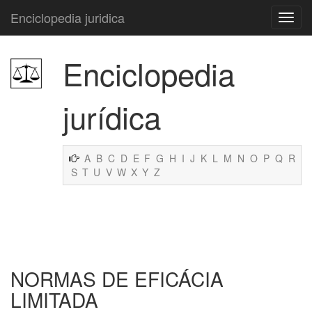
Enciclopedia juridica
Enciclopedia
jurídica
A
B
C
D
E
F
G
H
I
J
K
L
M
N
O
P
Q
R
S
T
U
V
W
X
Y
Z
NORMAS DE EFICÁCIA
LIMITADA