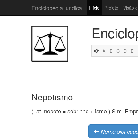
Enciclopedia juridica
Início
Projeto
Visão g
Enciclo
A
B
C
D
E
Nepotismo
(Lat. nepote = sobrinho + ismo.) S.m. Emp
Nemo sibi cau