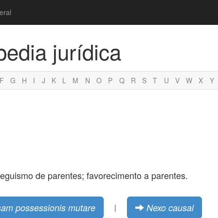
eral
pedia jurídica
F
G
H
I
J
K
L
M
N
O
P
Q
R
S
T
U
V
W
X
Y
reguismo de parentes; favorecimento a parentes.
sam possessionis mutare
Nexo causal
|