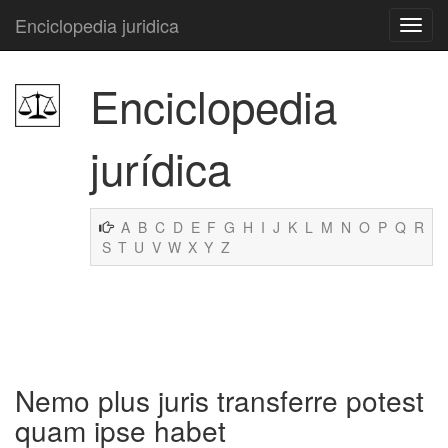
Enciclopedia juridica
Enciclopedia
jurídica
A
B
C
D
E
F
G
H
I
J
K
L
M
N
O
P
Q
R
S
T
U
V
W
X
Y
Z
Nemo plus juris transferre potest
quam ipse habet