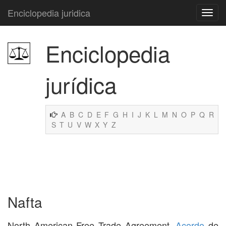
Enciclopedia juridica
Enciclopedia
jurídica
A
B
C
D
E
F
G
H
I
J
K
L
M
N
O
P
Q
R
S
T
U
V
W
X
Y
Z
Nafta
North American Free Trade Agreement.
Acordo
de