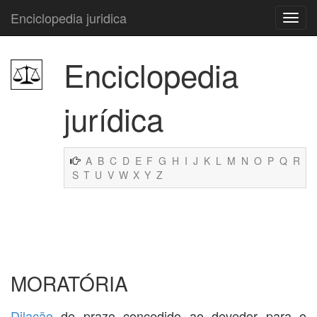
Enciclopedia juridica
Enciclopedia
jurídica
A
B
C
D
E
F
G
H
I
J
K
L
M
N
O
P
Q
R
S
T
U
V
W
X
Y
Z
MORATÓRIA
Dilação
de prazo concedido ao devedor para o