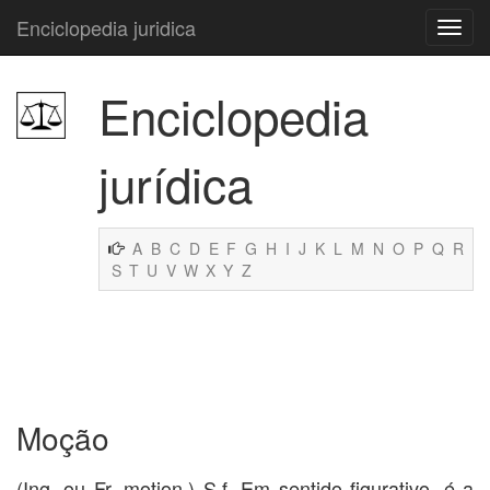
Enciclopedia juridica
Enciclopedia
jurídica
A
B
C
D
E
F
G
H
I
J
K
L
M
N
O
P
Q
R
S
T
U
V
W
X
Y
Z
Moção
(Ing. ou Fr. motion.) S.f. Em sentido figurativo, é a