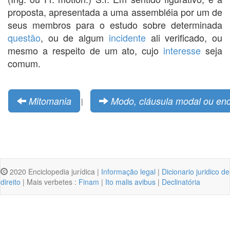
proposta, apresentada a uma assembléia por um de
seus membros para o estudo sobre determinada
questão
, ou de algum
incidente
ali verificado, ou
mesmo a respeito de um ato, cujo
interesse
seja
comum.
Mitomania
Modo, cláusula modal ou en
|
2020 Enciclopedia jurídica |
Informação legal
|
Dicionario juridico de
direito
| Mais verbetes :
Finam
|
Ito malis avibus
|
Declinatória