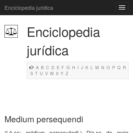
Enciclopedia juridica
Enciclopedia
jurídica
A
B
C
D
E
F
G
H
I
J
K
L
M
N
O
P
Q
R
S
T
U
V
W
X
Y
Z
Medium persequendi
(Lê-se: médium persecuêndi.) Diz-se do meio