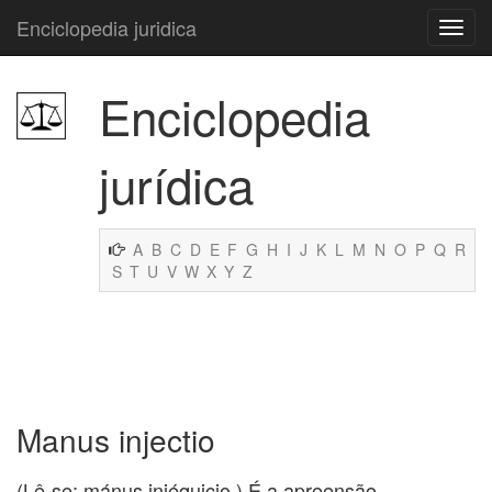
Enciclopedia juridica
Enciclopedia
jurídica
A
B
C
D
E
F
G
H
I
J
K
L
M
N
O
P
Q
R
S
T
U
V
W
X
Y
Z
Manus injectio
(Lê-se: mánus injéquicio.) É a apreensão.