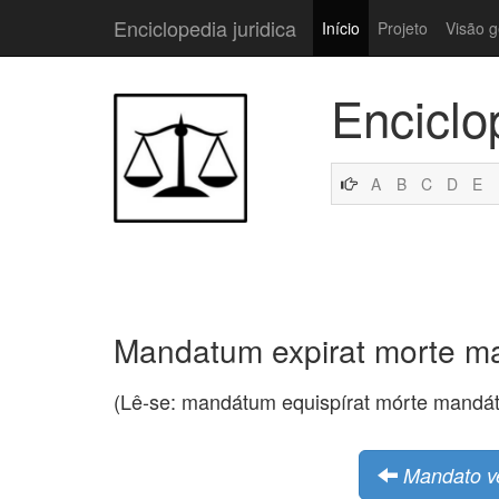
Enciclopedia juridica
Início
Projeto
Visão g
Enciclo
A
B
C
D
E
Mandatum expirat morte m
(Lê-se: mandátum equispírat mórte mandát
Mandato v