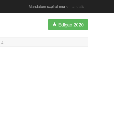
Mandatum expirat morte mandatis
Ediçao 2020
Z