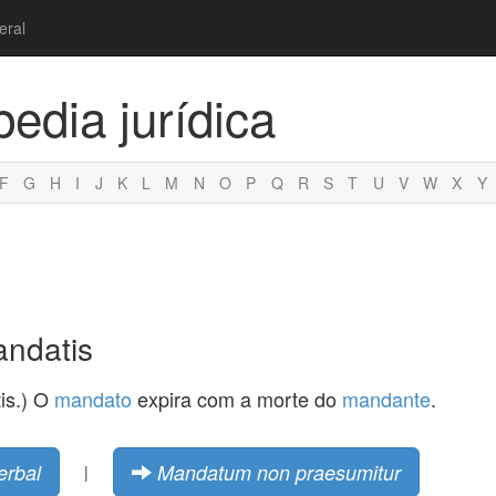
eral
pedia jurídica
F
G
H
I
J
K
L
M
N
O
P
Q
R
S
T
U
V
W
X
Y
andatis
is.) O
mandato
expira com a morte do
mandante
.
erbal
Mandatum non praesumitur
|