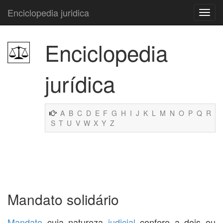
Enciclopedia juridica
Enciclopedia
jurídica
A
B
C
D
E
F
G
H
I
J
K
L
M
N
O
P
Q
R
S
T
U
V
W
X
Y
Z
Mandato solidário
Mandato
cuja natureza
judicial
confere a dois ou