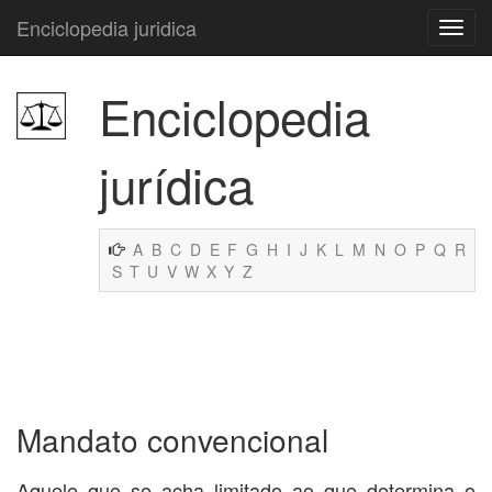
Enciclopedia juridica
Enciclopedia
jurídica
A
B
C
D
E
F
G
H
I
J
K
L
M
N
O
P
Q
R
S
T
U
V
W
X
Y
Z
Mandato convencional
Aquele que se acha limitado ao que determina o