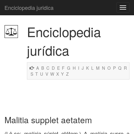
Enciclopedia juridica
Enciclopedia
jurídica
A
B
C
D
E
F
G
H
I
J
K
L
M
N
O
P
Q
R
S
T
U
V
W
X
Y
Z
Malitia supplet aetatem
(Lê-se: malícia súplet etátem.) A malícia supre a