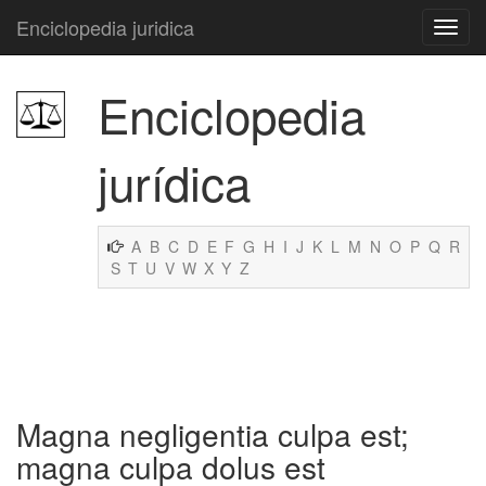
Enciclopedia juridica
Enciclopedia
jurídica
A
B
C
D
E
F
G
H
I
J
K
L
M
N
O
P
Q
R
S
T
U
V
W
X
Y
Z
Magna negligentia culpa est;
magna culpa dolus est