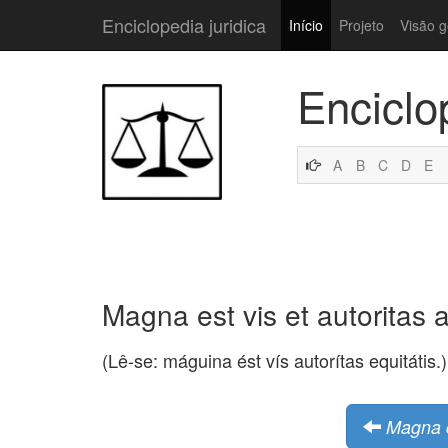
Enciclopedia juridica
Início
Projeto
Visão g
Enciclo
A
B
C
D
E
Magna est vis et autoritas a
(Lê-se: máguina ést vís autorítas equitátis
Magna c