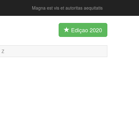
Magna est vis et autoritas aequitatis
Ediçao 2020
Z