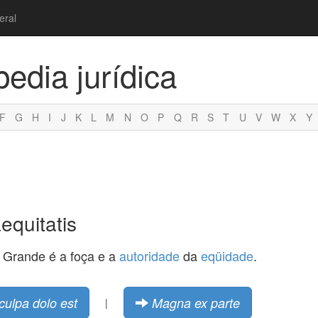
eral
pedia jurídica
F
G
H
I
J
K
L
M
N
O
P
Q
R
S
T
U
V
W
X
Y
equitatis
.) Grande é a foça e a
autoridade
da
eqüidade
.
ulpa dolo est
Magna ex parte
|