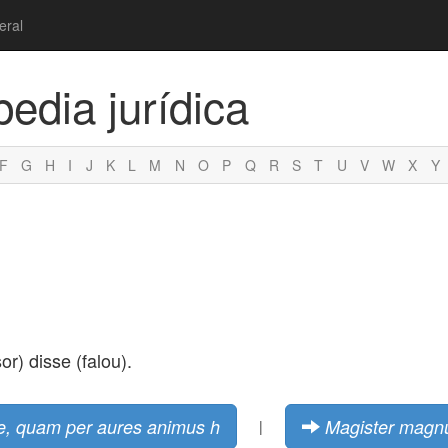
eral
pedia jurídica
F
G
H
I
J
K
L
M
N
O
P
Q
R
S
T
U
V
W
X
Y
or) disse (falou).
ide, quam per aures animus h
Magister magn
|