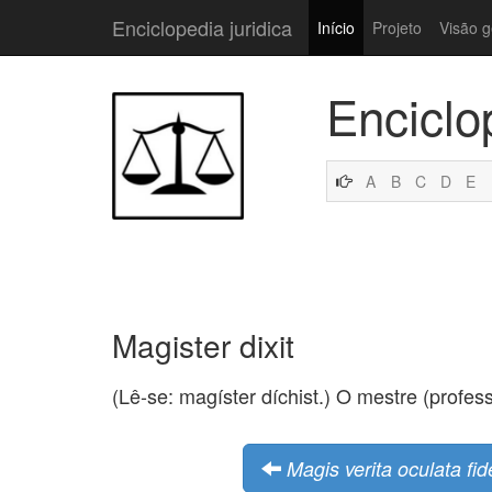
Enciclopedia juridica
Início
Projeto
Visão g
Enciclo
A
B
C
D
E
Magister dixit
(Lê-se: magíster díchist.) O mestre (profess
Magis verita oculata f