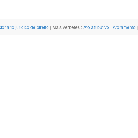
cionario juridico de direito
| Mais verbetes :
Ato atributivo
|
Aforamento