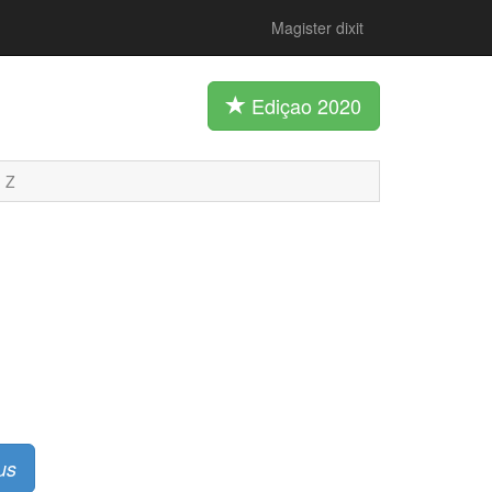
Magister dixit
Ediçao 2020
Z
us