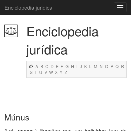
Enciclopedia juridica
Enciclopedia
jurídica
A
B
C
D
E
F
G
H
I
J
K
L
M
N
O
P
Q
R
S
T
U
V
W
X
Y
Z
Múnus
(Lat. munus.) Funções que um indivíduo tem de