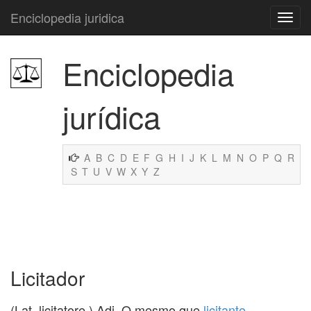
Enciclopedia juridica
Enciclopedia
jurídica
A
B
C
D
E
F
G
H
I
J
K
L
M
N
O
P
Q
R
S
T
U
V
W
X
Y
Z
Licitador
(Lat. licitatore.) Adj. O mesmo que
licitante
.