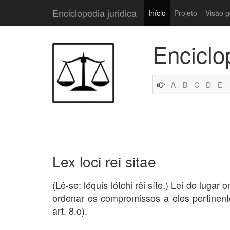
Enciclopedia juridica
Início
Projeto
Visão g
Enciclo
A
B
C
D
E
Lex loci rei sitae
(Lê-se: léquis lótchi rêi síte.) Lei do luga
ordenar os compromissos a eles pertinen
art. 8.o).