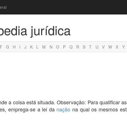
eral
pedia jurídica
F
G
H
I
J
K
L
M
N
O
P
Q
R
S
T
U
V
W
X
Y
r onde a coisa está situada. Observação: Para qualificar a
tes, emprega-se a lei da
nação
na qual os mesmos estã