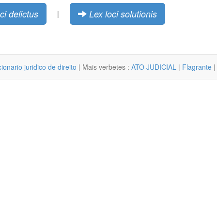
ci delictus
Lex loci solutionis
|
cionario juridico de direito
| Mais verbetes :
ATO JUDICIAL
|
Flagrante