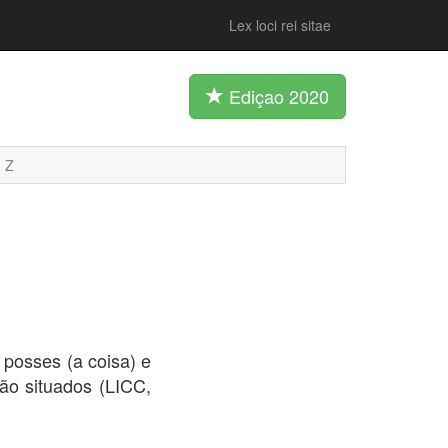
Lex loci rei sitae
Ediçao 2020
Z
s posses (a coisa) e
o situados (LICC,