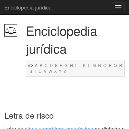
Enciclopedia juridica
Enciclopedia
jurídica
A
B
C
D
E
F
G
H
I
J
K
L
M
N
O
P
Q
R
S
T
U
V
W
X
Y
Z
Letra de risco
Letra de
câmbio marítimo
;
empréstimo
de dinheiro a