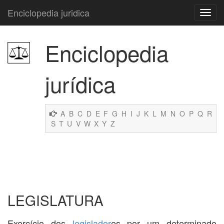
Enciclopedia juridica
Enciclopedia
jurídica
A
B
C
D
E
F
G
H
I
J
K
L
M
N
O
P
Q
R
S
T
U
V
W
X
Y
Z
LEGISLATURA
Exercício dos
legislador
es por um determinado