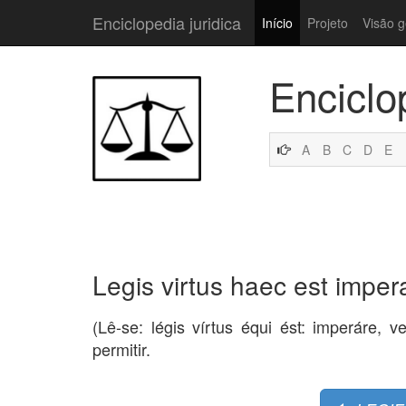
Enciclopedia juridica
Início
Projeto
Visão g
Enciclo
A
B
C
D
E
Legis virtus haec est impera
(Lê-se: légis vírtus équi ést: imperáre, ve
permitir.