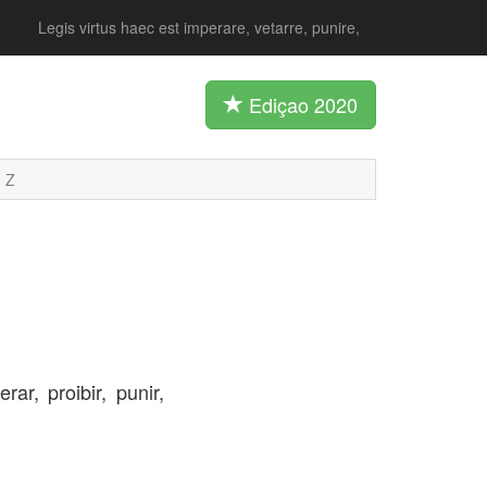
Legis virtus haec est imperare, vetarre, punire,
Ediçao 2020
Z
rar, proibir, punir,