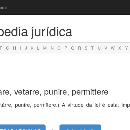
eral
pedia jurídica
F
G
H
I
J
K
L
M
N
O
P
Q
R
S
T
U
V
W
X
Y
re, vetarre, punire, permittere
tárre, puníre, permítere.) A virtude da lei é esta: impe