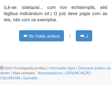
(Lê-se: iúdequisi... cum non echisemplis, séd
légibus indicândum sít.) O juiz deve julgar com as
leis, não com os exemplos.
Ito malis avibus
J
|
2020 Enciclopedia jurídica |
Informação legal
|
Dicionario juridico de
direito
| Mais verbetes :
Atravessadouro
|
DENUNCIAÇÃO
CALUNIOSA
|
Quérable