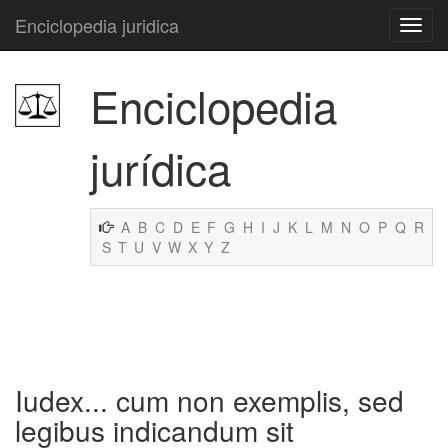
Enciclopedia juridica
Enciclopedia
jurídica
A
B
C
D
E
F
G
H
I
J
K
L
M
N
O
P
Q
R
S
T
U
V
W
X
Y
Z
Iudex... cum non exemplis, sed
legibus indicandum sit