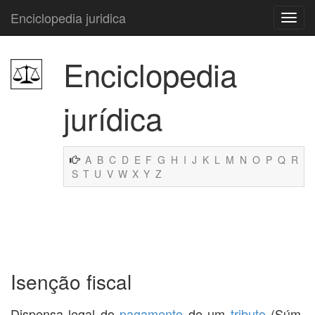
Enciclopedia juridica
Enciclopedia
jurídica
A
B
C
D
E
F
G
H
I
J
K
L
M
N
O
P
Q
R
S
T
U
V
W
X
Y
Z
Isenção fiscal
Dispensa legal do
pagamento
de um
tributo
(Súm.