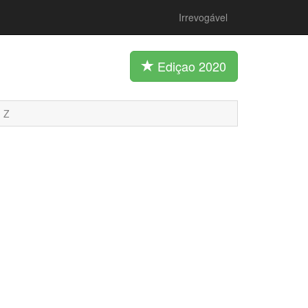
Irrevogável
Ediçao 2020
Z