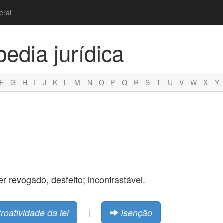
eral
pedia jurídica
F
G
H
I
J
K
L
M
N
O
P
Q
R
S
T
U
V
W
X
Y
er revogado, desfeito; incontrastável.
troatividade da lei
Isenção
|