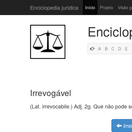
Enciclopedia juridica
Início
Projeto
Visão g
Enciclo
A
B
C
D
E
Irrevogável
(Lat. irrevocabile.) Adj. 2g. Que não pode s
Irre