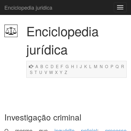
Enciclopedia juridica
Enciclopedia
jurídica
A
B
C
D
E
F
G
H
I
J
K
L
M
N
O
P
Q
R
S
T
U
V
W
X
Y
Z
Investigação criminal
O mesmo que
inquérito policial
;
processo