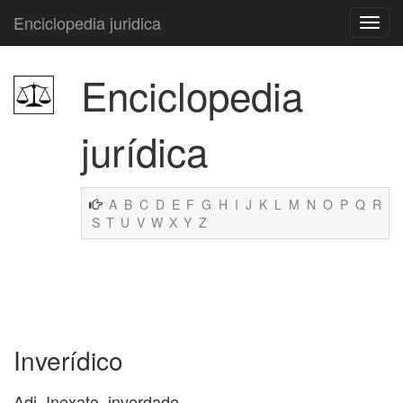
Enciclopedia juridica
Enciclopedia
jurídica
A
B
C
D
E
F
G
H
I
J
K
L
M
N
O
P
Q
R
S
T
U
V
W
X
Y
Z
Inverídico
Adj. Inexato, inverdade.