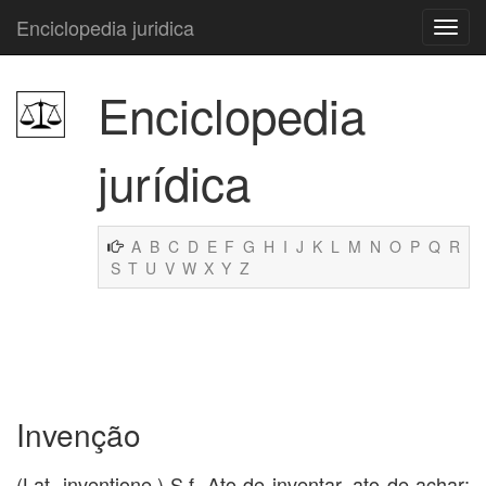
Enciclopedia juridica
Enciclopedia
jurídica
A
B
C
D
E
F
G
H
I
J
K
L
M
N
O
P
Q
R
S
T
U
V
W
X
Y
Z
Invenção
(Lat. inventione.) S.f. Ato de inventar, ato de achar;